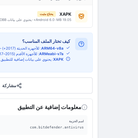
XAPK
يحتاج مثبت
19.05 MB
•
Android 6.0+
•
يحتوي على بيانات OBB
كيف تختار الملف المناسب؟
ARM64-v8a
: للأجهزة الحديثة (2017+) — اختر APK لأسهل طريقة تثبيت
ARMeabi-v7a
: للأجهزة الأقدم (2015–2017) — اختر APK
XAPK
: يحتوي على بيانات إضافية للتطبي
مشاركة
معلومات إضافية عن التطبيق
اسم الحزمة
com.bitdefender.antivirus