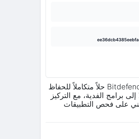
ee36dcb4385eebf
هل تبحث عن حماية قوية لهاتفك الذكي بنظام Android؟ يقدم Bitdefender Antivirus حلاً متكاملاً للحفاظ
لى برامج الفدية، مع التركيز
أمني على فحص التطبيقات