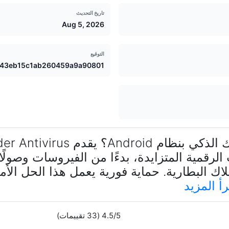
تاريخ التحديث
Aug 5, 2026
التوقيع
a43eb15c1ab260459a9a90801
رقمية المتزايدة، بدءًا من الفيروسات وصولًا إ
اك البطارية. حماية فورية يعمل هذا الحل ال
رأ المزيد
4.5/5 (33 تقييمات)