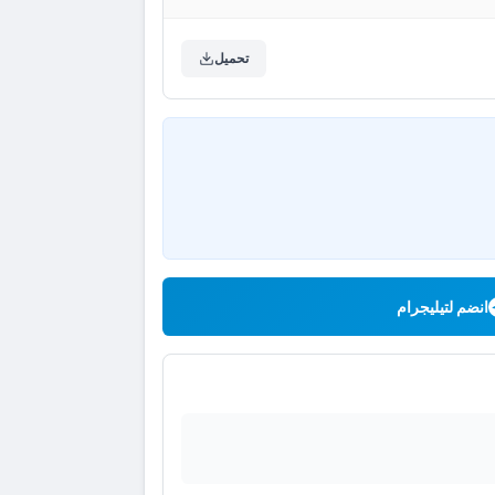
تحميل
انضم لتيليجرام